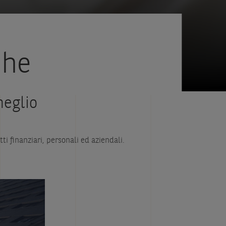
che
meglio
tti finanziari, personali ed aziendali.