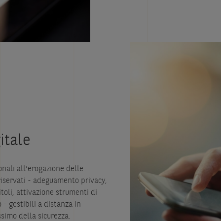
itale
onali all’erogazione delle
 riservati - adeguamento privacy,
itoli, attivazione strumenti di
 - gestibili a distanza in
ssimo della sicurezza.