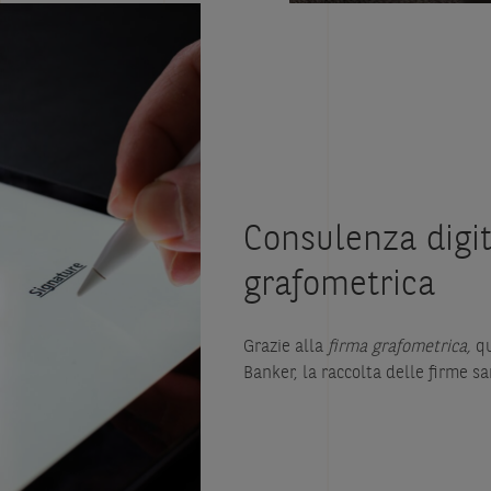
Consulenza digit
grafometrica
Grazie alla
firma grafometrica,
qu
Banker, la raccolta delle firme sa