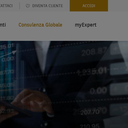
ATTACI
DIVENTA CLIENTE
ACCEDI
nti
Consulenza Globale
myExpert