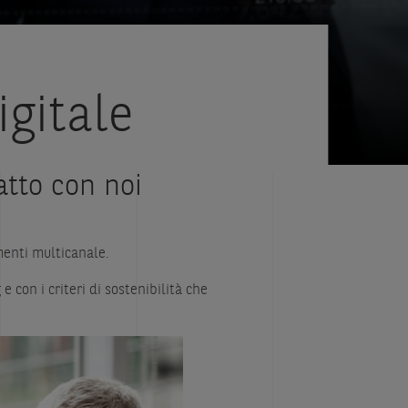
igitale
atto con noi
umenti multicanale.
e con i criteri di sostenibilità che