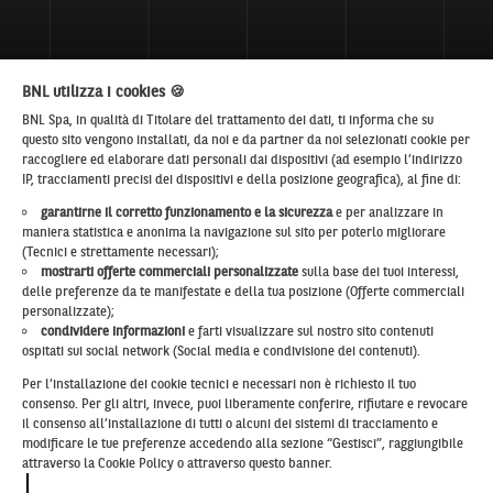
BNL utilizza i cookies 🍪
BNL Spa, in qualità di Titolare del trattamento dei dati, ti informa che su
questo sito vengono installati, da noi e da partner da noi selezionati cookie per
raccogliere ed elaborare dati personali dai dispositivi (ad esempio l’indirizzo
IP, tracciamenti precisi dei dispositivi e della posizione geografica), al fine di:
garantirne il corretto funzionamento e la sicurezza
e per analizzare in
CHI SIAMO
maniera statistica e anonima la navigazione sul sito per poterlo migliorare
(Tecnici e strettamente necessari);
I NOSTRI CLIENTI
mostrarti offerte commerciali personalizzate
sulla base dei tuoi interessi,
delle preferenze da te manifestate e della tua posizione (Offerte commerciali
personalizzate);
CONSULENZA GLOBALE
condividere informazioni
e farti visualizzare sul nostro sito contenuti
ospitati sui social network (Social media e condivisione dei contenuti).
MYEXPERT
Per l’installazione dei cookie tecnici e necessari non è richiesto il tuo
consenso. Per gli altri, invece, puoi liberamente conferire, rifiutare e revocare
il consenso all’installazione di tutti o alcuni dei sistemi di tracciamento e
modificare le tue preferenze accedendo alla sezione “Gestisci”, raggiungibile
attraverso la Cookie Policy o attraverso questo banner.