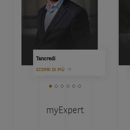
Tancredi
SCOPRI DI PIÙ
myExpert